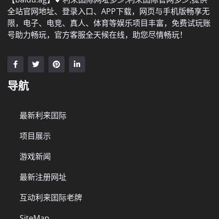
全站官网地址、登录入口、APP下载，网页与手机版畅享无
限，电子、电竞、真人、体育等娱乐项目丰富，免费试玩账
号助力畅玩，官方客服全天候在线，助您尽情畅玩！
导航
最新利来囯际
项目展示
游戏新闻
最新注册网址
互动利来囯际老牌
SiteMap