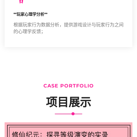
**玩家心理学分析**
根据玩家行为数据分析，提供游戏设计与玩家行为之间
的心理学反馈；
CASE PORTFOLIO
项目展示