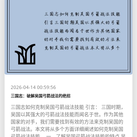
2026-04-14 00:59:56
三国志：破解吴国弓箭战法的绝招
三国志如何克制吴国弓箭战法技能 引言： 三国时期，
吴国以其强大的弓箭战法技能而闻名于世。作为其他
国家的对手，我们需要找到有效的方法来克制吴国的
弓箭战法。本文将从多个方面详细阐述如何克制吴国
弓箭战法技能。 一、了解吴国弓箭战法技能的特点 吴