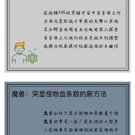
黄昏领主攻略