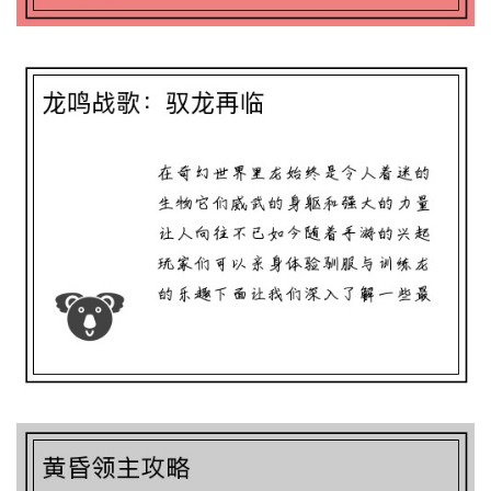
龙鸣战歌：驭龙再临