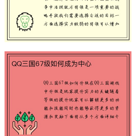
三国全面战争攻略：活捉敌人的绝佳
策略
QQ三国67级如何成为中心