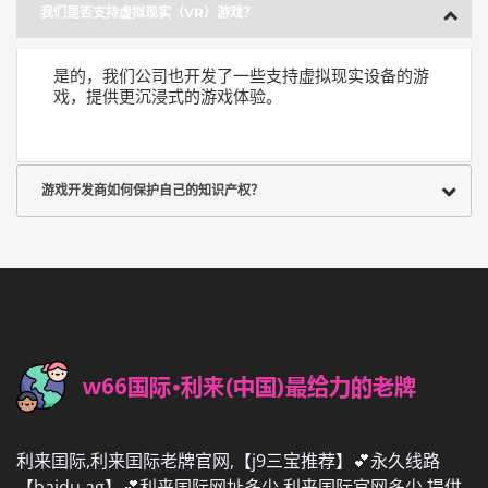
我们是否支持虚拟现实（VR）游戏？
是的，我们公司也开发了一些支持虚拟现实设备的游
戏，提供更沉浸式的游戏体验。
游戏开发商如何保护自己的知识产权？
利来囯际,利来囯际老牌官网,【j9三宝推荐】💕永久线路
【baidu.ag】💕利来囯际网址多少,利来囯际官网多少,提供