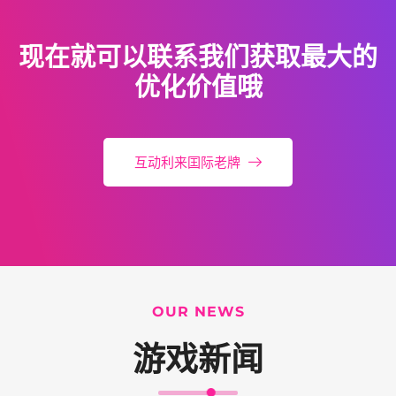
现在就可以联系我们获取最大的
优化价值哦
互动利来囯际老牌
OUR NEWS
游戏新闻